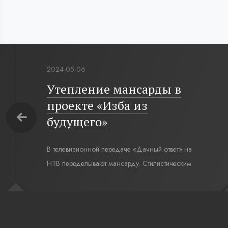
2024-05-06
Утепление мансарды в
проекте «Изба из
будущего»
В телевизионной передаче «Дачный ответ» на
НТВ переделывают мансарду. Стилистическим
интерьерным решением для комнаты под
крышей стал современный русский стиль. Русская
изба, бревенчатые стены выкрашенные в цвет
полыни, русская печь XXI века, светильники,