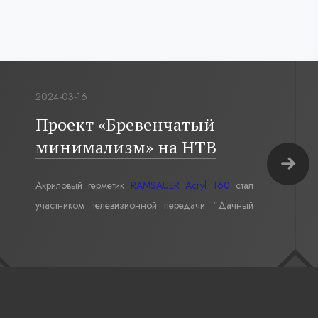
2024-03-16
Проект «Бревенчатый
минимализм» на НТВ
Акриловый герметик
RAMSAUER Acryl 160
стал
участником телевизионной передачи "Дачный
ответ" в проекте «Бревенчатый минимализм».