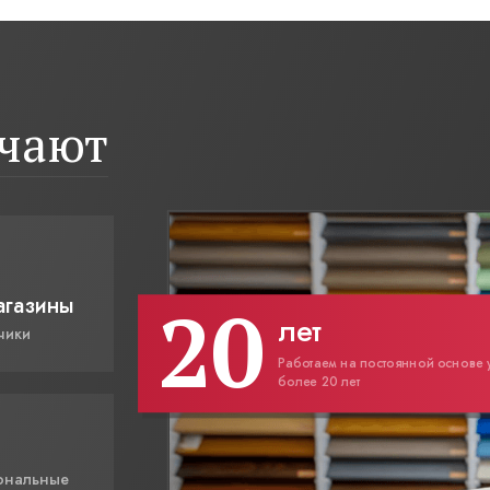
ичают
20
агазины
лет
чики
Работаем на постоянной основе 
более 20 лет
ональные