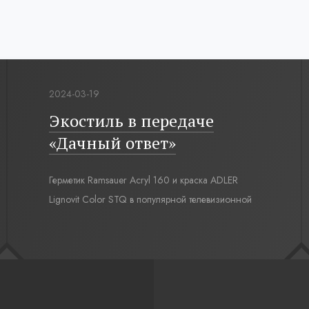
2024-03-19
Экостиль в передаче
«Дачный ответ»
Герметик Ramsauer Acryl 160 и краска ADLER
Lignovit Color STQ в популярной телевизионной
передаче «Дачный ответ» на НТВ, проект
«Экостиль и немного футбола».