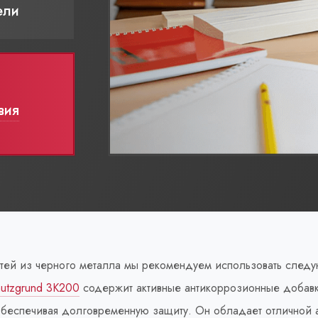
ели
вия
тей из черного металла мы рекомендуем использовать след
hutzgrund 3К200
содержит активные антикоррозионные добавк
обеспечивая долговременную защиту. Он обладает отличной а