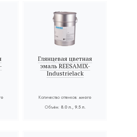
я
Глянцевая цветная
-
эмаль REESAMIX-
Industrielack
го
Количество оттенков:
много
Объём:
8.0 л., 9.5 л.