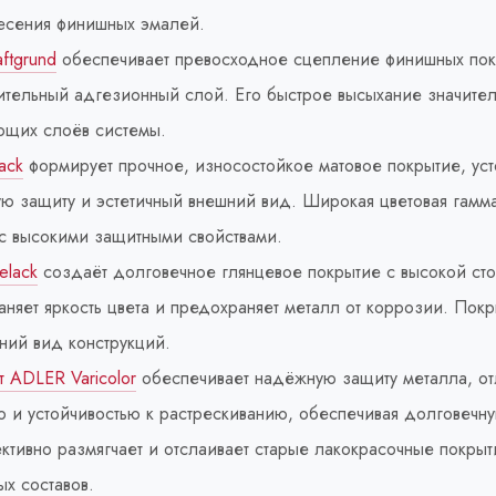
есения финишных эмалей.
ftgrund
обеспечивает превосходное сцепление финишных покр
ительный адгезионный слой. Его быстрое высыхание значите
ющих слоёв системы.
ack
формирует прочное, износостойкое матовое покрытие, уст
 защиту и эстетичный внешний вид. Широкая цветовая гамм
 с высокими защитными свойствами.
elack
создаёт долговечное глянцевое покрытие с высокой ст
аняет яркость цвета и предохраняет металл от коррозии. Пок
ний вид конструкций.
 ADLER Varicolor
обеспечивает надёжную защиту металла, от
 и устойчивостью к растрескиванию, обеспечивая долговечну
ктивно размягчает и отслаивает старые лакокрасочные покрыт
х составов.