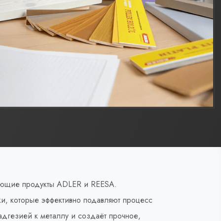
ующие продукты ADLER и REESA.
и, которые эффективно подавляют процесс
дгезией к металлу и создаёт прочное,