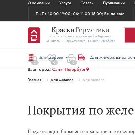
О компании
Услуги
Советы
Публикации
Пн-Пт: 10:00-19:00; Сб: 11:00-16:00; Вс: по согл.
Краски и герметики из Австрии и Германии
Официальный представитель в Санкт-Петербурге
Для дерева
Для минеральных ос
0
0
0
Ваш город:
Санкт-Петербург
Главная
Для металла
Для железа
 за все:
Перейти в корзину
₽
Покрытия по желе
Подавляющее большинство металлических материа