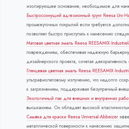
изолирующее основание, необходимое для нан
Быстросохнущий адгезионный грунт Reesa Uni-Ha
промежуточных покрытий если требуется дополн
позволяет быстро приступать к нанесению следу
Матовая цветная эмаль Reesa REESAMIX-Industriel
повреждениям, обеспечивая надежную барьерную
дизайнерского проекта, сочетая декоративность
Глянцевая цветная эмаль Reesa REESAMIX-Industri
ультрафиолетовому излучению, что надолго сохр
к загрязнениям, поддерживая безупречный внеш
Экологичный лак для внешних и внутренних работ
высыханием. Он обладает высокой эластичностью
Смывка для краски Reesa Universal-Abbeizer
эффе
металлической поверхности к нанесению защитны