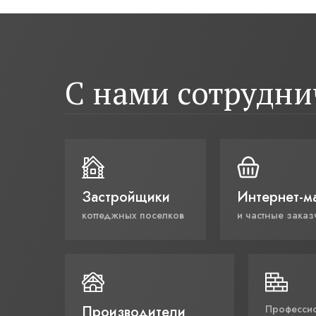
С нами сотрудн
Застройщики
Интернет-м
коттеджных поселков
и частные заказ
Производители
Професси