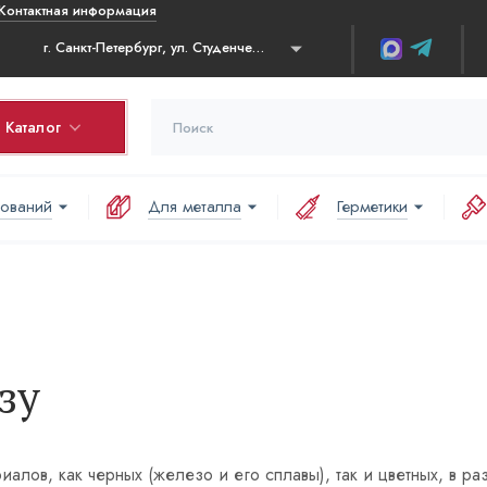
Контактная информация
г. Санкт-Петербург, ул. Студенческая, д. 10 ТК Ланской, 1 этаж, секция А41А
Каталог
нований
Для металла
Герметики
зу
лов, как черных (железо и его сплавы), так и цветных, в р