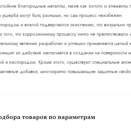
тойкие благородные металлы, такие как золото и элементы п
 ущерба могут быть разными, но сам процесс неизбежен.
лородом и влагой подвергаются окислению, что визуально пр
 того, что коррозионному процессу ничто не препятствовал
тельному явлению разработан и успешно применяется целый к
ринцип их действия заключается в создании на поверхности 
дой и кислородом. Кроме этого, существуют специальные анти
 активные добавки, многократно повышающие защитные свойст
одбора товаров по параметрам